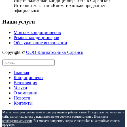
Ищете надежный кондиционер Tosot в Саранске?
Интернет-магазин «Климатехника» предлагает
официальные…
Наши услуги
Монтаж кондиционеров
Ремонт кондиционеров
Обслуживание вентиляции
Copyright ©
ООО Климатехника-Саранск
Главная
Кондиционеры
Вентиляция
Кондиционеры GREE
Услуги
Кондиционеры Tosot
Для дома
О компании
Кондиционеры Ballu
Для офиса
Монтаж кондиционеров
Новости
Кондиционеры Mitsubishi Electric
Ремонт кондиционеров
Контакты
Кондиционеры Mitsubishi Heavy
Обслуживание вентиляции
Мы используем файлы cookie для улучшения работы сайта. Продолжая использовать
сайт, вы соглашаетесь с использованием cookie в соответствии с
Политика
конфиденциальности
. Вы можете запретить сохранение cookie в настройках своего
браузера